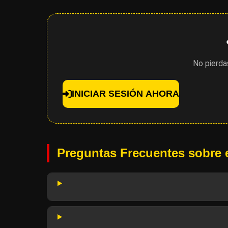
No pierda
INICIAR SESIÓN AHORA
Preguntas Frecuentes sobre e