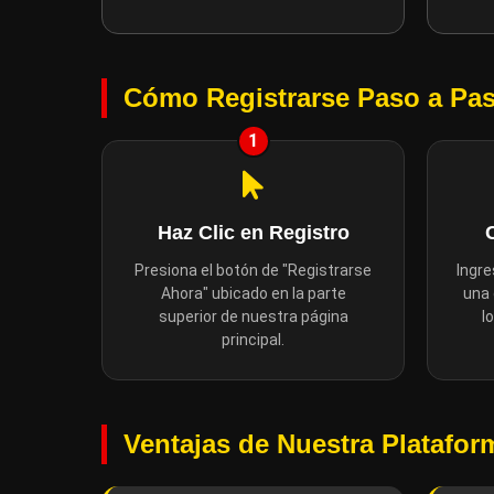
Cómo Registrarse Paso a Pa
1
Haz Clic en Registro
Presiona el botón de "Registrarse
Ingre
Ahora" ubicado en la parte
una 
superior de nuestra página
l
principal.
Ventajas de Nuestra Platafor