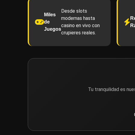
Desde slots
Miles
modernas hasta
Re
de
casino en vivo con
R
Juegos
crupieres reales.
Tu tranquilidad es nue