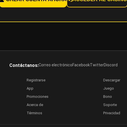
Contáctanos:
Correo electrónico
Facebook
Twitter
Discord
Registrarse
Descargar
App
Juego
Promociones
Bono
Acerca de
Soporte
Términos
Privacidad