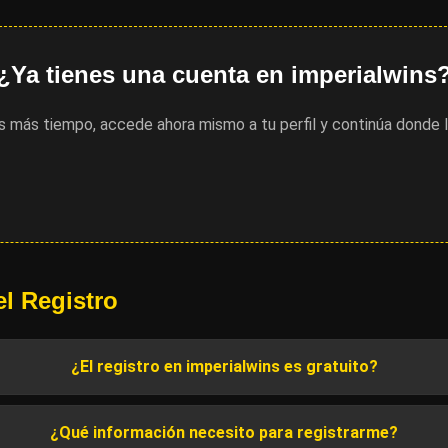
¿Ya tienes una cuenta en imperialwins
s más tiempo, accede ahora mismo a tu perfil y continúa donde l
l Registro
¿El registro en imperialwins es gratuito?
¿Qué información necesito para registrarme?