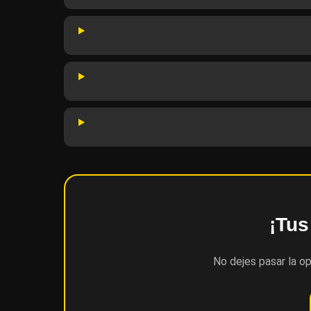
¡Tus
No dejes pasar la o