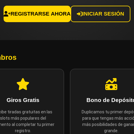
REGISTRARSE AHORA
INICIAR SESIÓN
mbros
Giros Gratis
Bono de Depósit
ibe tiradas gratuitas en las
Duplicamos tu primer depó
slots más populares del
para que tengas más acció
nto al completar tu primer
más posibilidades de gana
registro.
grande.