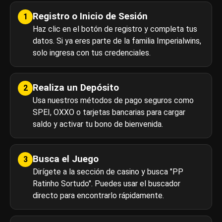
Registro o Inicio de Sesión
1
Haz clic en el botón de registro y completa tus
datos. Si ya eres parte de la familia Imperialwins,
solo ingresa con tus credenciales.
Realiza un Depósito
2
Usa nuestros métodos de pago seguros como
SPEI, OXXO o tarjetas bancarias para cargar
saldo y activar tu bono de bienvenida.
Busca el Juego
3
Dirígete a la sección de casino y busca "PP
Ratinho Sortudo". Puedes usar el buscador
directo para encontrarlo rápidamente.