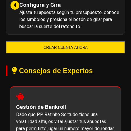
Configura y Gira
4
Ajusta tu apuesta según tu presupuesto, conoce
los símbolos y presiona el botón de girar para
buscar la suerte del ratoncito.
CREAR CUENTA AHORA
Consejos de Expertos
Gestión de Bankroll
Dado que PP Ratinho Sortudo tiene una
volatilidad alta, es vital ajustar tus apuestas
para permitirte jugar un número mayor de rondas