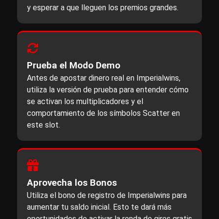
y esperar a que lleguen los premios grandes.
Prueba el Modo Demo
Antes de apostar dinero real en Imperialwins,
utiliza la versión de prueba para entender cómo
se activan los multiplicadores y el
comportamiento de los símbolos Scatter en
este slot.
Aprovecha los Bonos
Utiliza el bono de registro de Imperialwins para
aumentar tu saldo inicial. Esto te dará más
oportunidades de activar la ronda de giros gratis