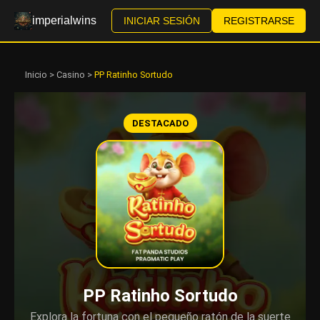
imperialwins
INICIAR SESIÓN
REGISTRARSE
Inicio
>
Casino
>
PP Ratinho Sortudo
DESTACADO
PP Ratinho Sortudo
Explora la fortuna con el pequeño ratón de la suerte