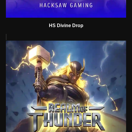
HS Divine Drop