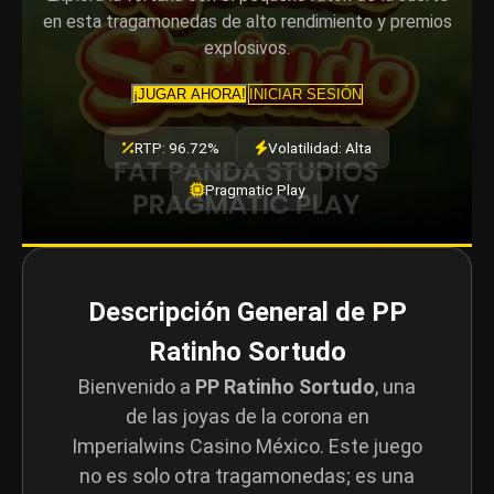
en esta tragamonedas de alto rendimiento y premios
explosivos.
¡JUGAR AHORA!
INICIAR SESIÓN
RTP: 96.72%
Volatilidad: Alta
Pragmatic Play
Descripción General de PP
Ratinho Sortudo
Bienvenido a
PP Ratinho Sortudo
, una
de las joyas de la corona en
Imperialwins Casino México. Este juego
no es solo otra tragamonedas; es una