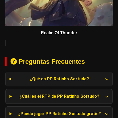
Realm Of Thunder
Preguntas Frecuentes
¿Qué es PP Ratinho Sortudo?
¿Cuál es el RTP de PP Ratinho Sortudo?
¿Puedo jugar PP Ratinho Sortudo gratis?