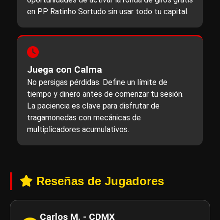
en PP Ratinho Sortudo sin usar todo tu capital.
Juega con Calma
No persigas pérdidas. Define un límite de
tiempo y dinero antes de comenzar tu sesión.
La paciencia es clave para disfrutar de
tragamonedas con mecánicas de
multiplicadores acumulativos.
Reseñas de Jugadores
Carlos M. - CDMX