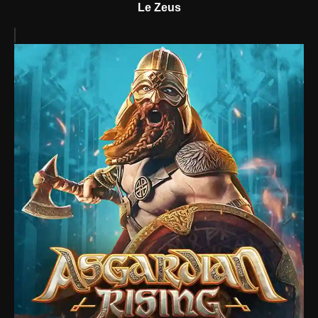
Le Zeus